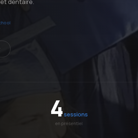
et dentaire.
chool
r
4
sessions
en présentiel