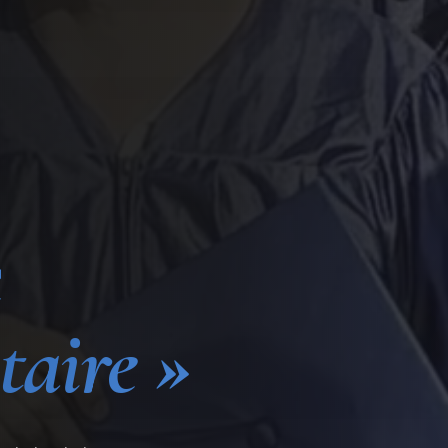
e
taire »